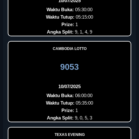
10/07/2025
Waktu Buka:
05:30:00
Waktu Tutup:
05:15:00
Prize:
1
Angka Split:
9, 1, 4, 9
CAMBODIA LOTTO
9053
10/07/2025
Waktu Buka:
06:00:00
Waktu Tutup:
05:35:00
Prize:
1
Angka Split:
9, 0, 5, 3
TEXAS EVENING