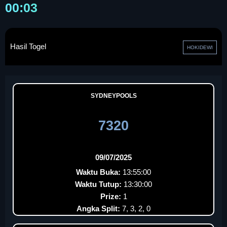
00:03
Hasil Togel
HOKIDEWI
SYDNEYPOOLS
7320
09/07/2025
Waktu Buka:
13:55:00
Waktu Tutup:
13:30:00
Prize:
1
Angka Split:
7, 3, 2, 0