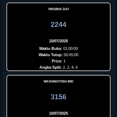
VIRGINIA DAY
2244
10/07/2025
Waktu Buka:
01:00:00
Waktu Tutup:
00:45:00
Prize:
1
Angka Split:
2, 2, 4, 4
WASHINGTON4 MID
3156
10/07/2025