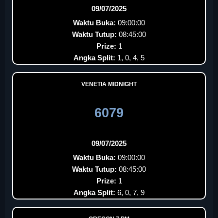
09/07/2025
Waktu Buka:
09:00:00
Waktu Tutup:
08:45:00
Prize:
1
Angka Split:
1, 0, 4, 5
VENETIA MIDNIGHT
6079
09/07/2025
Waktu Buka:
09:00:00
Waktu Tutup:
08:45:00
Prize:
1
Angka Split:
6, 0, 7, 9