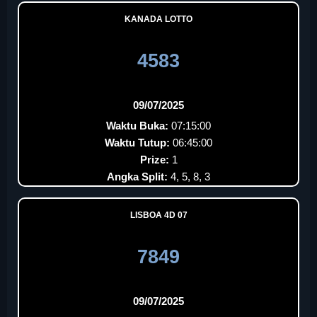
KANADA LOTTO
4583
09/07/2025
Waktu Buka:
07:15:00
Waktu Tutup:
06:45:00
Prize:
1
Angka Split:
4, 5, 8, 3
LISBOA 4D 07
7849
09/07/2025