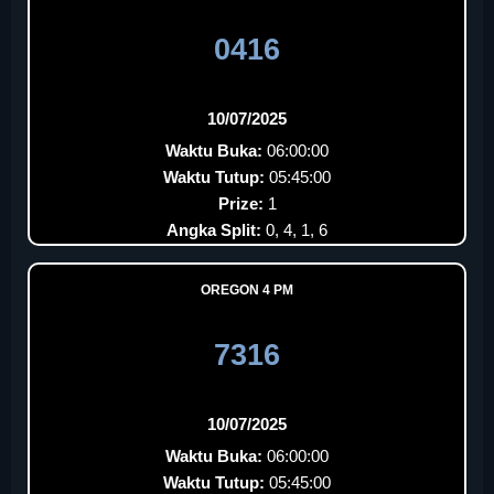
0416
10/07/2025
Waktu Buka:
06:00:00
Waktu Tutup:
05:45:00
Prize:
1
Angka Split:
0, 4, 1, 6
OREGON 4 PM
7316
10/07/2025
Waktu Buka:
06:00:00
Waktu Tutup:
05:45:00