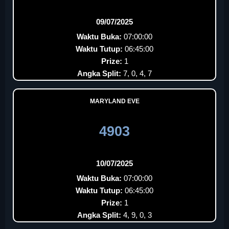
09/07/2025
Waktu Buka:
07:00:00
Waktu Tutup:
06:45:00
Prize:
1
Angka Split:
7, 0, 4, 7
MARYLAND EVE
4903
10/07/2025
Waktu Buka:
07:00:00
Waktu Tutup:
06:45:00
Prize:
1
Angka Split:
4, 9, 0, 3