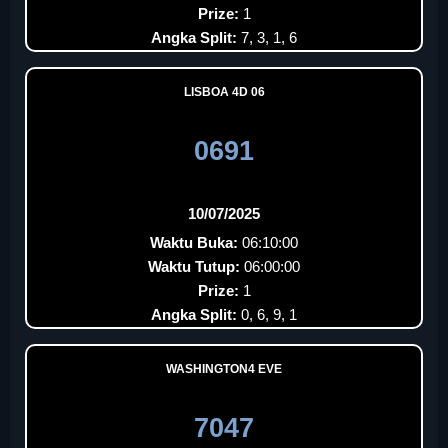
Prize:
1
Angka Split:
7, 3, 1, 6
LISBOA 4D 06
0691
10/07/2025
Waktu Buka:
06:10:00
Waktu Tutup:
06:00:00
Prize:
1
Angka Split:
0, 6, 9, 1
WASHINGTON4 EVE
7047