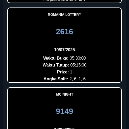
ROMANIA LOTTERY
2616
10/07/2025
Waktu Buka:
05:30:00
Waktu Tutup:
05:15:00
Prize:
1
Angka Split:
2, 6, 1, 6
MC NIGHT
9149