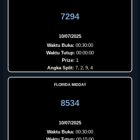
7294
10/07/2025
Waktu Buka:
00:30:00
Waktu Tutup:
00:00:00
Prize:
1
Angka Split:
7, 2, 9, 4
FLORIDA MIDDAY
8534
10/07/2025
Waktu Buka:
00:30:00
Waktu Tutup:
00:15:00