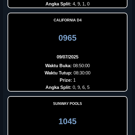
Angka Split:
4, 9, 1, 0
CALIFORNIA D4
0965
09/07/2025
Waktu Buka:
08:50:00
Waktu Tutup:
08:30:00
Prize:
1
Angka Split:
0, 9, 6, 5
SUNWAY POOLS
1045