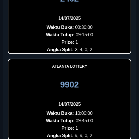
14/07/2025
Waktu Buka:
09:30:00
Waktu Tutup:
09:15:00
Prize:
1
Angka Split:
2, 4, 0, 2
ATLANTA LOTTERY
9902
14/07/2025
Waktu Buka:
10:00:00
Waktu Tutup:
09:45:00
Prize:
1
Angka Split:
9, 9, 0, 2