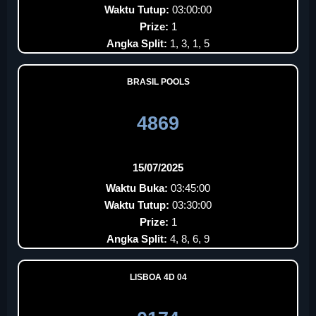
Waktu Tutup:
03:00:00
Prize:
1
Angka Split:
1, 3, 1, 5
BRASIL POOLS
4869
15/07/2025
Waktu Buka:
03:45:00
Waktu Tutup:
03:30:00
Prize:
1
Angka Split:
4, 8, 6, 9
LISBOA 4D 04