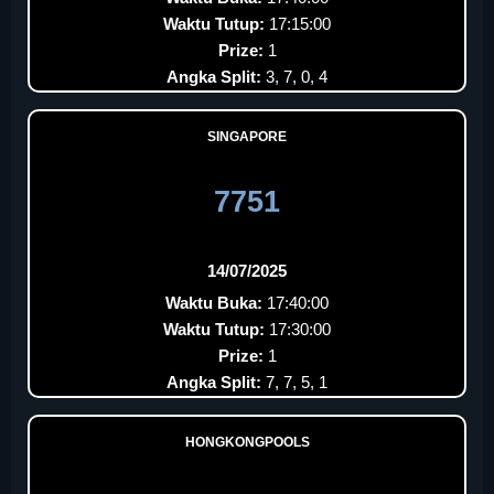
Waktu Tutup:
17:15:00
Prize:
1
Angka Split:
3, 7, 0, 4
SINGAPORE
7751
14/07/2025
Waktu Buka:
17:40:00
Waktu Tutup:
17:30:00
Prize:
1
Angka Split:
7, 7, 5, 1
HONGKONGPOOLS