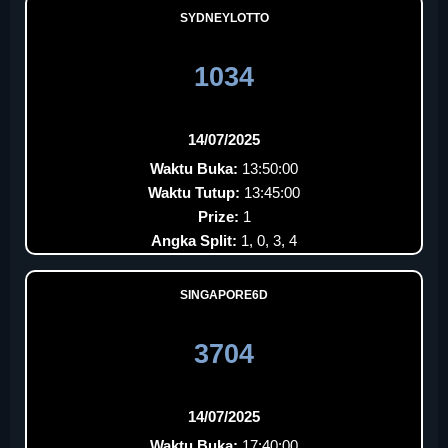
SYDNEYLOTTO
1034
14/07/2025
Waktu Buka:
13:50:00
Waktu Tutup:
13:45:00
Prize:
1
Angka Split:
1, 0, 3, 4
SINGAPORE6D
3704
14/07/2025
Waktu Buka:
17:40:00