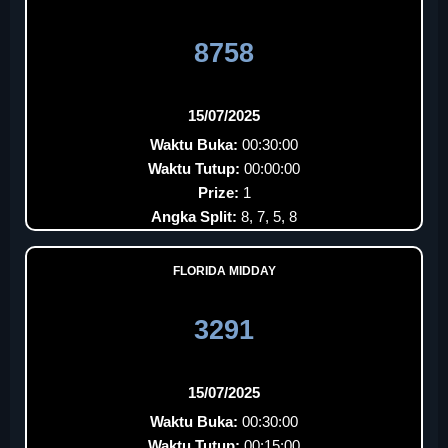
8758
15/07/2025
Waktu Buka:
00:30:00
Waktu Tutup:
00:00:00
Prize:
1
Angka Split:
8, 7, 5, 8
FLORIDA MIDDAY
3291
15/07/2025
Waktu Buka:
00:30:00
Waktu Tutup:
00:15:00