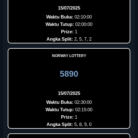
15/07/2025
Waktu Buka:
02:10:00
Waktu Tutup:
02:00:00
Prize:
1
Angka Split:
2, 5, 7, 2
NORWAY LOTTERY
5890
15/07/2025
Waktu Buka:
02:30:00
Waktu Tutup:
02:15:00
Prize:
1
Angka Split:
5, 8, 9, 0