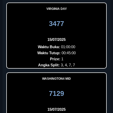
VIRGINIA DAY
3477
15/07/2025
Waktu Buka:
01:00:00
Waktu Tutup:
00:45:00
Prize:
1
Angka Split:
3, 4, 7, 7
WASHINGTON4 MID
7129
15/07/2025