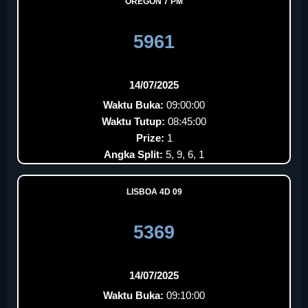
OREGON 7 PM
5961
14/07/2025
Waktu Buka:
09:00:00
Waktu Tutup:
08:45:00
Prize:
1
Angka Split:
5, 9, 6, 1
LISBOA 4D 09
5369
14/07/2025
Waktu Buka:
09:10:00