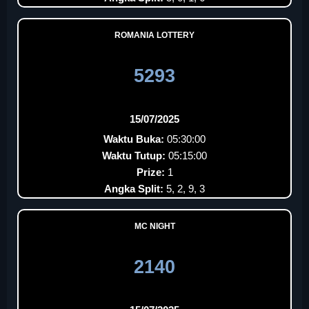
ROMANIA LOTTERY
5293
15/07/2025
Waktu Buka:
05:30:00
Waktu Tutup:
05:15:00
Prize:
1
Angka Split:
5, 2, 9, 3
MC NIGHT
2140