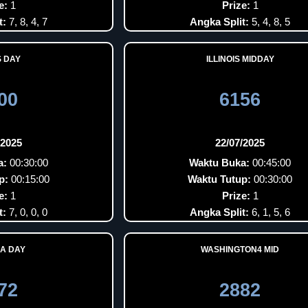
e:
1
Prize:
1
t:
7, 8, 4, 7
Angka Split:
5, 4, 8, 5
 DAY
ILLINOIS MIDDAY
00
6156
/2025
22/07/2025
a:
00:30:00
Waktu Buka:
00:45:00
p:
00:15:00
Waktu Tutup:
00:30:00
e:
1
Prize:
1
t:
7, 0, 0, 0
Angka Split:
6, 1, 5, 6
IA DAY
WASHINGTON4 MID
72
2882