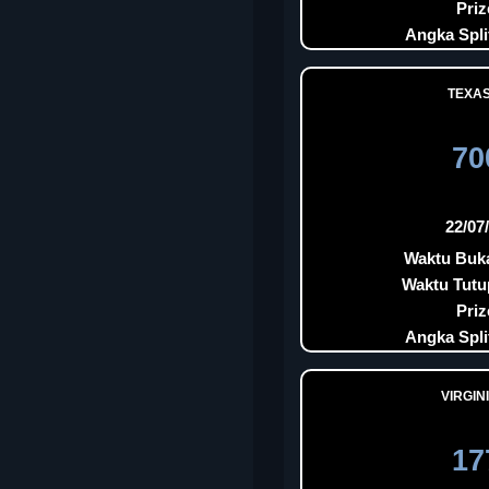
Priz
Angka Spli
TEXAS
70
22/07
Waktu Buk
Waktu Tutu
Priz
Angka Spli
VIRGIN
17