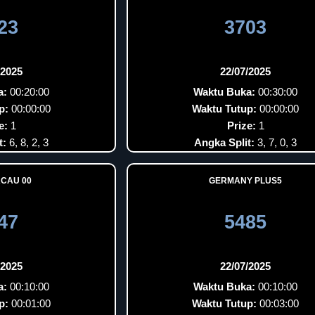
23
3703
/2025
22/07/2025
a:
00:20:00
Waktu Buka:
00:30:00
p:
00:00:00
Waktu Tutup:
00:00:00
e:
1
Prize:
1
t:
6, 8, 2, 3
Angka Split:
3, 7, 0, 3
CAU 00
GERMANY PLUS5
47
5485
/2025
22/07/2025
a:
00:10:00
Waktu Buka:
00:10:00
p:
00:01:00
Waktu Tutup:
00:03:00