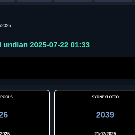
7/2025
 undian 2025-07-22 01:33
YPOOLS
SYDNEYLOTTO
26
2039
/2025
21/07/2025