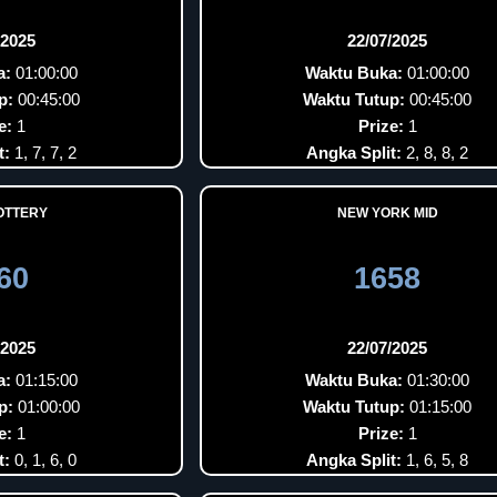
/2025
22/07/2025
a:
01:00:00
Waktu Buka:
01:00:00
p:
00:45:00
Waktu Tutup:
00:45:00
e:
1
Prize:
1
t:
1, 7, 7, 2
Angka Split:
2, 8, 8, 2
OTTERY
NEW YORK MID
60
1658
/2025
22/07/2025
a:
01:15:00
Waktu Buka:
01:30:00
p:
01:00:00
Waktu Tutup:
01:15:00
e:
1
Prize:
1
t:
0, 1, 6, 0
Angka Split:
1, 6, 5, 8