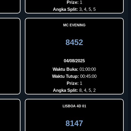
Prize:
1
Angka Split:
3, 4, 5, 5
MC EVENING
8452
04/08/2025
Waktu Buka:
01:00:00
Waktu Tutup:
00:45:00
Prize:
1
Angka Split:
8, 4, 5, 2
LISBOA 4D 01
8147