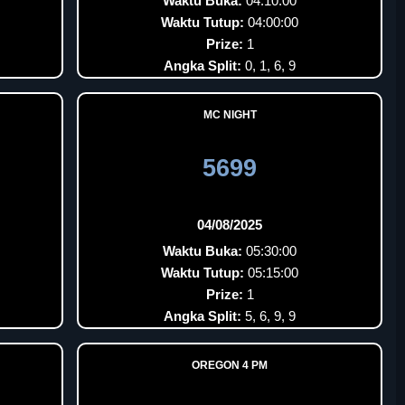
Waktu Buka:
04:10:00
Waktu Tutup:
04:00:00
Prize:
1
Angka Split:
0, 1, 6, 9
MC NIGHT
5699
04/08/2025
Waktu Buka:
05:30:00
Waktu Tutup:
05:15:00
Prize:
1
Angka Split:
5, 6, 9, 9
OREGON 4 PM