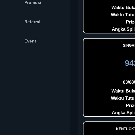
Promosi
Waktu Buk
Waktu Tutu
Referral
Priz
Angka Spli
Event
SINGA
94
03/08
Waktu Buk
Waktu Tutu
Priz
Angka Spli
KENTUCKY