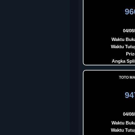
96
04/08
Waktu Buk
Waktu Tutu
Priz
Angka Spli
TOTO MA
94
04/08
Waktu Buk
Waktu Tutu