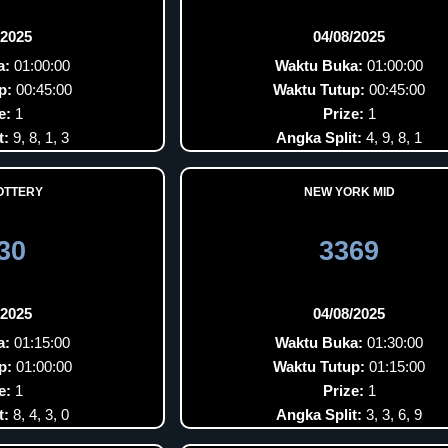
/2025
04/08/2025
a:
01:00:00
Waktu Buka:
01:00:00
p:
00:45:00
Waktu Tutup:
00:45:00
e:
1
Prize:
1
t:
9, 8, 1, 3
Angka Split:
4, 9, 8, 1
OTTERY
NEW YORK MID
30
3369
/2025
04/08/2025
a:
01:15:00
Waktu Buka:
01:30:00
p:
01:00:00
Waktu Tutup:
01:15:00
e:
1
Prize:
1
t:
8, 4, 3, 0
Angka Split:
3, 3, 6, 9