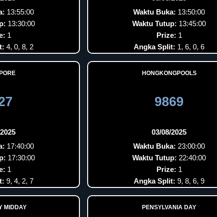
a:
13:55:00
Waktu Buka:
13:50:00
p:
13:30:00
Waktu Tutup:
13:45:00
e:
1
Prize:
1
t:
4, 0, 8, 2
Angka Split:
1, 6, 0, 6
PORE
HONGKONGPOOLS
27
9869
/2025
03/08/2025
a:
17:40:00
Waktu Buka:
23:00:00
p:
17:30:00
Waktu Tutup:
22:40:00
e:
1
Prize:
1
t:
9, 4, 2, 7
Angka Split:
9, 8, 6, 9
 MIDDAY
PENSYLVANIA DAY