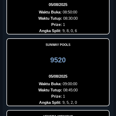
05/08/2025
Waktu Buka:
08:50:00
Waktu Tutup:
08:30:00
Prize:
1
Angka Split:
9, 8, 0, 6
SUNWAY POOLS
9520
05/08/2025
Waktu Buka:
09:00:00
Waktu Tutup:
08:45:00
Prize:
1
Angka Split:
9, 5, 2, 0