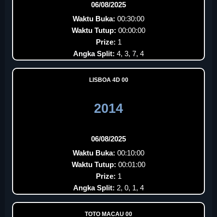
06/08/2025
Waktu Buka:
00:30:00
Waktu Tutup:
00:00:00
Prize:
1
Angka Split:
4, 3, 7, 4
LISBOA 4D 00
2014
06/08/2025
Waktu Buka:
00:10:00
Waktu Tutup:
00:01:00
Prize:
1
Angka Split:
2, 0, 1, 4
TOTO MACAU 00