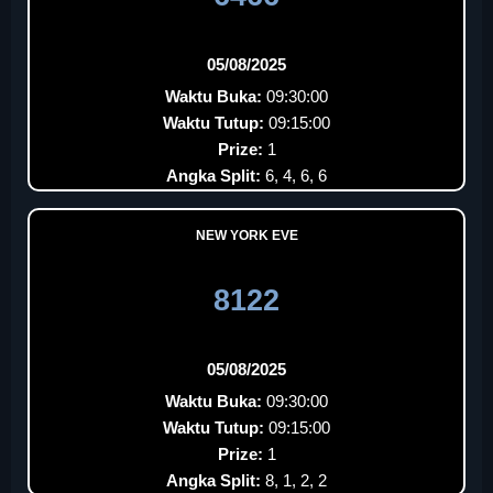
05/08/2025
Waktu Buka:
09:30:00
Waktu Tutup:
09:15:00
Prize:
1
Angka Split:
6, 4, 6, 6
NEW YORK EVE
8122
05/08/2025
Waktu Buka:
09:30:00
Waktu Tutup:
09:15:00
Prize:
1
Angka Split:
8, 1, 2, 2