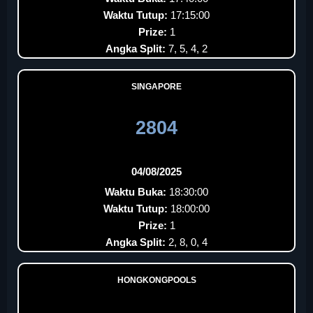
Waktu Tutup:
17:15:00
Prize:
1
Angka Split:
7, 5, 4, 2
SINGAPORE
2804
04/08/2025
Waktu Buka:
18:30:00
Waktu Tutup:
18:00:00
Prize:
1
Angka Split:
2, 8, 0, 4
HONGKONGPOOLS