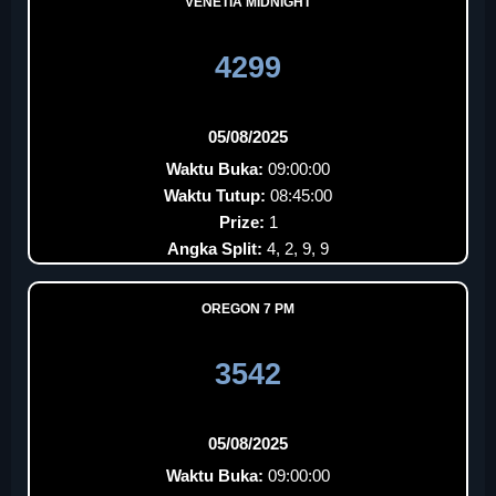
VENETIA MIDNIGHT
4299
05/08/2025
Waktu Buka:
09:00:00
Waktu Tutup:
08:45:00
Prize:
1
Angka Split:
4, 2, 9, 9
OREGON 7 PM
3542
05/08/2025
Waktu Buka:
09:00:00