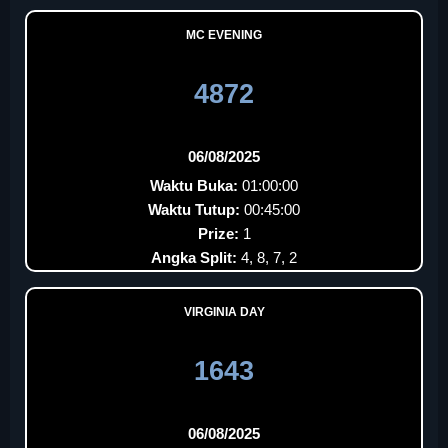
MC EVENING
4872
06/08/2025
Waktu Buka:
01:00:00
Waktu Tutup:
00:45:00
Prize:
1
Angka Split:
4, 8, 7, 2
VIRGINIA DAY
1643
06/08/2025