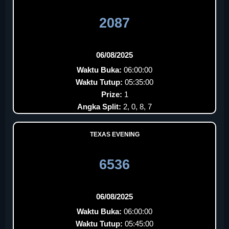
2087
06/08/2025
Waktu Buka:
06:00:00
Waktu Tutup:
05:35:00
Prize:
1
Angka Split:
2, 0, 8, 7
TEXAS EVENING
6536
06/08/2025
Waktu Buka:
06:00:00
Waktu Tutup:
05:45:00