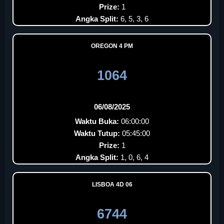
Prize:
1
Angka Split:
6, 5, 3, 6
OREGON 4 PM
1064
06/08/2025
Waktu Buka:
06:00:00
Waktu Tutup:
05:45:00
Prize:
1
Angka Split:
1, 0, 6, 4
LISBOA 4D 06
6744