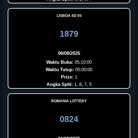
LISBOA 4D 05
1879
06/08/2025
Waktu Buka:
05:10:00
Waktu Tutup:
05:00:00
Prize:
1
Angka Split:
1, 8, 7, 9
ROMANIA LOTTERY
0824