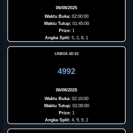
06/08/2025
Waktu Buka:
02:00:00
Waktu Tutup:
01:45:00
Prize:
1
Angka Split:
5, 2, 8, 1
LISBOA 4D 02
4992
06/08/2025
Waktu Buka:
02:10:00
Waktu Tutup:
02:00:00
Prize:
1
Angka Split:
4, 9, 9, 2