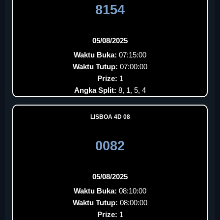
8154
05/08/2025
Waktu Buka:
07:15:00
Waktu Tutup:
07:00:00
Prize:
1
Angka Split:
8, 1, 5, 4
LISBOA 4D 08
0082
05/08/2025
Waktu Buka:
08:10:00
Waktu Tutup:
08:00:00
Prize:
1