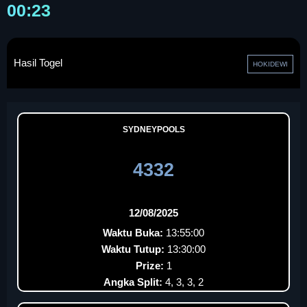
00:23
Hasil Togel
HOKIDEWI
SYDNEYPOOLS
4332
12/08/2025
Waktu Buka:
13:55:00
Waktu Tutup:
13:30:00
Prize:
1
Angka Split:
4, 3, 3, 2