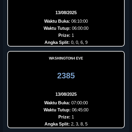
13/08/2025
Waktu Buka:
06:10:00
Waktu Tutup:
06:00:00
Prize:
1
Angka Split:
0, 0, 6, 9
WASHINGTON4 EVE
2385
13/08/2025
Waktu Buka:
07:00:00
Waktu Tutup:
06:45:00
Prize:
1
Angka Split:
2, 3, 8, 5