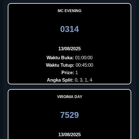
MC EVENING
0314
13/08/2025
Waktu Buka:
01:00:00
Waktu Tutup:
00:45:00
Prize:
1
Angka Split:
0, 3, 1, 4
VIRGINIA DAY
7529
13/08/2025