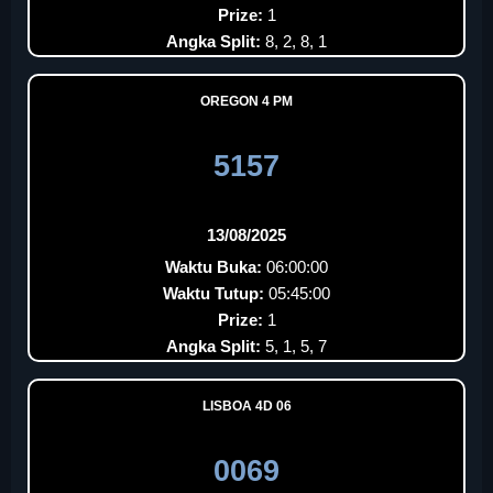
Prize:
1
Angka Split:
8, 2, 8, 1
OREGON 4 PM
5157
13/08/2025
Waktu Buka:
06:00:00
Waktu Tutup:
05:45:00
Prize:
1
Angka Split:
5, 1, 5, 7
LISBOA 4D 06
0069