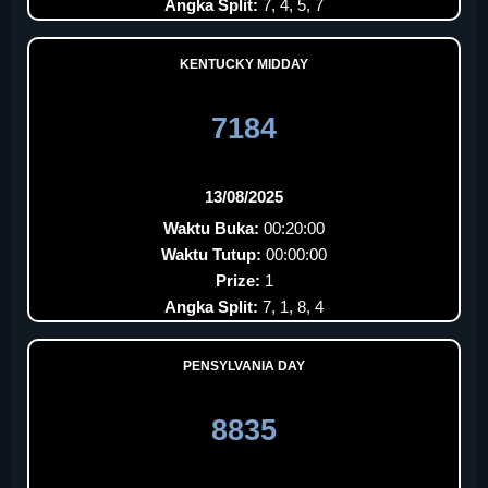
Angka Split:
7, 4, 5, 7
KENTUCKY MIDDAY
7184
13/08/2025
Waktu Buka:
00:20:00
Waktu Tutup:
00:00:00
Prize:
1
Angka Split:
7, 1, 8, 4
PENSYLVANIA DAY
8835