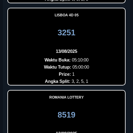
LISBOA 4D 05
3251
13/08/2025
Waktu Buka:
05:10:00
Waktu Tutup:
05:00:00
Prize:
1
Angka Split:
3, 2, 5, 1
ROMANIA LOTTERY
8519