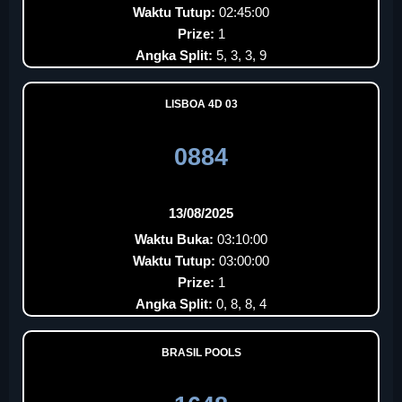
Waktu Tutup:
02:45:00
Prize:
1
Angka Split:
5, 3, 3, 9
LISBOA 4D 03
0884
13/08/2025
Waktu Buka:
03:10:00
Waktu Tutup:
03:00:00
Prize:
1
Angka Split:
0, 8, 8, 4
BRASIL POOLS