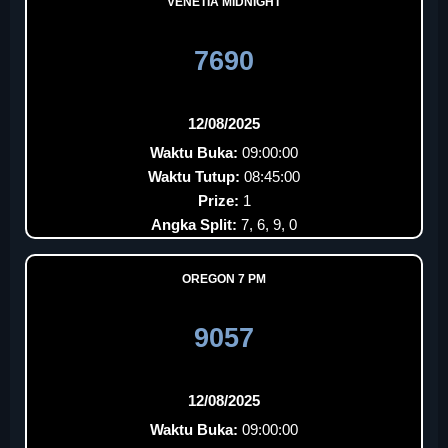
VENETIA MIDNIGHT
7690
12/08/2025
Waktu Buka:
09:00:00
Waktu Tutup:
08:45:00
Prize:
1
Angka Split:
7, 6, 9, 0
OREGON 7 PM
9057
12/08/2025
Waktu Buka:
09:00:00