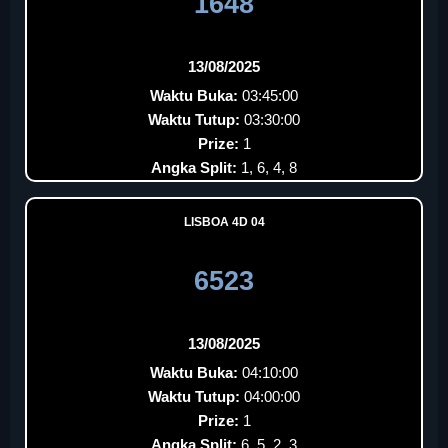
1648
13/08/2025
Waktu Buka:
03:45:00
Waktu Tutup:
03:30:00
Prize:
1
Angka Split:
1, 6, 4, 8
LISBOA 4D 04
6523
13/08/2025
Waktu Buka:
04:10:00
Waktu Tutup:
04:00:00
Prize:
1
Angka Split:
6, 5, 2, 3