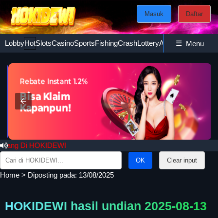
Masuk
Daftar
Lobby
Hot
Slots
Casino
Sports
Fishing
Crash
Lottery
Ayam
☰
Poker
Esport
Menu
g Di HOKIDEWI
Search
Clear input
for:
Home
>
Diposting pada: 13/08/2025
HOKIDEWI hasil undian 2025-08-13