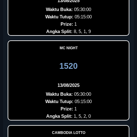
13/08/2025
Waktu Buka:
05:30:00
Waktu Tutup:
05:15:00
Prize:
1
Angka Split:
8, 5, 1, 9
MC NIGHT
1520
13/08/2025
Waktu Buka:
05:30:00
Waktu Tutup:
05:15:00
Prize:
1
Angka Split:
1, 5, 2, 0
CAMBODIA LOTTO