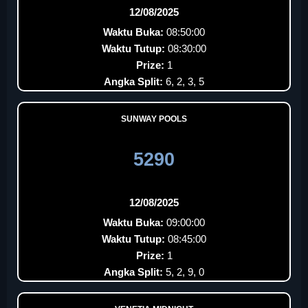
12/08/2025
Waktu Buka:
08:50:00
Waktu Tutup:
08:30:00
Prize:
1
Angka Split:
6, 2, 3, 5
SUNWAY POOLS
5290
12/08/2025
Waktu Buka:
09:00:00
Waktu Tutup:
08:45:00
Prize:
1
Angka Split:
5, 2, 9, 0