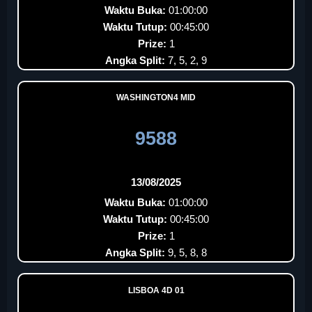
Waktu Buka:
01:00:00
Waktu Tutup:
00:45:00
Prize:
1
Angka Split:
7, 5, 2, 9
WASHINGTON4 MID
9588
13/08/2025
Waktu Buka:
01:00:00
Waktu Tutup:
00:45:00
Prize:
1
Angka Split:
9, 5, 8, 8
LISBOA 4D 01