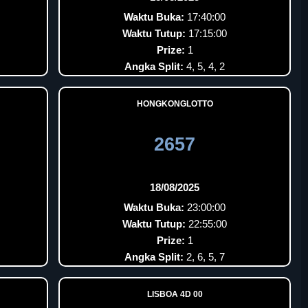
Waktu Buka:
17:40:00
Waktu Tutup:
17:15:00
Prize:
1
Angka Split:
4, 5, 4, 2
HONGKONGLOTTO
2657
18/08/2025
Waktu Buka:
23:00:00
Waktu Tutup:
22:55:00
Prize:
1
Angka Split:
2, 6, 5, 7
LISBOA 4D 00