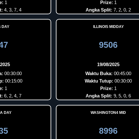
e:
1
Prize:
1
t:
4, 3, 7, 4
Angka Split:
7, 2, 0, 2
 DAY
ILLINOIS MIDDAY
47
9506
/2025
19/08/2025
a:
00:30:00
Waktu Buka:
00:45:00
p:
00:15:00
Waktu Tutup:
00:30:00
e:
1
Prize:
1
t:
6, 2, 4, 7
Angka Split:
9, 5, 0, 6
IA DAY
WASHINGTON4 MID
35
8996