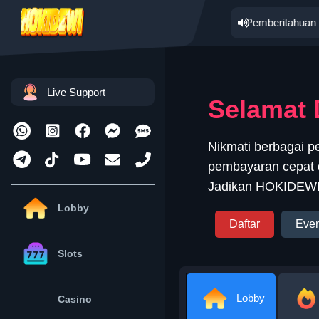
Pemberitahuan : Situs Resmi Menam
Live Support
Selamat 
Nikmati berbagai p
pembayaran cepat 
Jadikan HOKIDEWI s
Lobby
Daftar
Even
Slots
Lobby
Casino