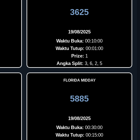
3625
19/08/2025
Waktu Buka:
00:10:00
Waktu Tutup:
00:01:00
Prize:
1
Angka Split:
3, 6, 2, 5
FLORIDA MIDDAY
5885
19/08/2025
Waktu Buka:
00:30:00
Waktu Tutup:
00:15:00