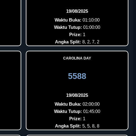
19/08/2025
Waktu Buka:
01:10:00
Waktu Tutup:
01:00:00
Prize:
1
Angka Split:
8, 2, 7, 2
CAROLINA DAY
5588
19/08/2025
Waktu Buka:
02:00:00
Waktu Tutup:
01:45:00
Prize:
1
Angka Split:
5, 5, 8, 8