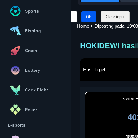
Sports
Search
Clear input
for:
Home
>
Diposting pada: 19/0
Fishing
HOKIDEWI hasil
Crash
Hasil Togel
Lottery
Cock Fight
SYDNE
Poker
40
E-sports
18/08