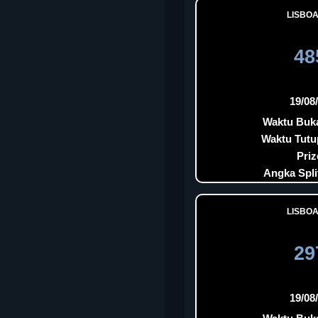
LISBOA
48
19/08
Waktu Buk
Waktu Tutu
Priz
Angka Spli
LISBOA
29
19/08