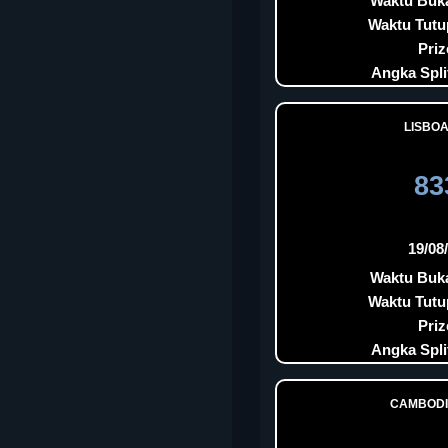
Waktu Buk
Waktu Tutu
Priz
Angka Spli
LISBOA
83
19/08
Waktu Buk
Waktu Tutu
Priz
Angka Spli
CAMBODI