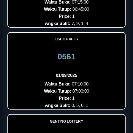
Waktu Buka:
07:15:00
Waktu Tutup:
06:45:00
Prize:
1
Angka Split:
7, 9, 1, 4
LISBOA 4D 07
0561
01/09/2025
Waktu Buka:
07:10:00
Waktu Tutup:
07:00:00
Prize:
1
Angka Split:
0, 5, 6, 1
GENTING LOTTERY