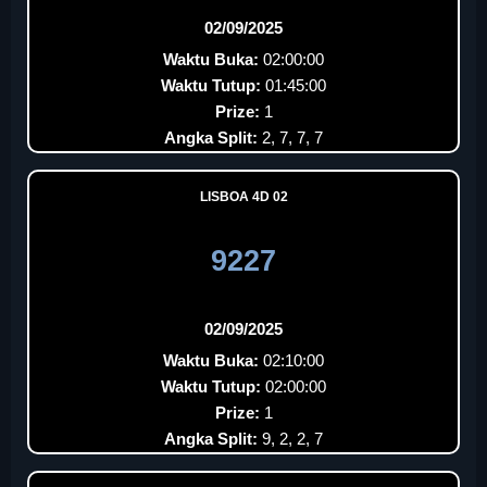
02/09/2025
Waktu Buka:
02:00:00
Waktu Tutup:
01:45:00
Prize:
1
Angka Split:
2, 7, 7, 7
LISBOA 4D 02
9227
02/09/2025
Waktu Buka:
02:10:00
Waktu Tutup:
02:00:00
Prize:
1
Angka Split:
9, 2, 2, 7