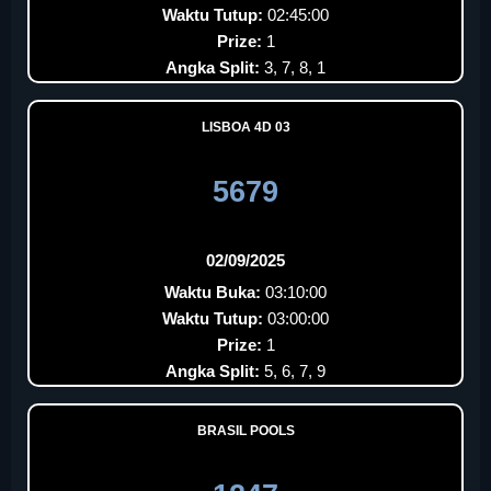
Waktu Tutup:
02:45:00
Prize:
1
Angka Split:
3, 7, 8, 1
LISBOA 4D 03
5679
02/09/2025
Waktu Buka:
03:10:00
Waktu Tutup:
03:00:00
Prize:
1
Angka Split:
5, 6, 7, 9
BRASIL POOLS