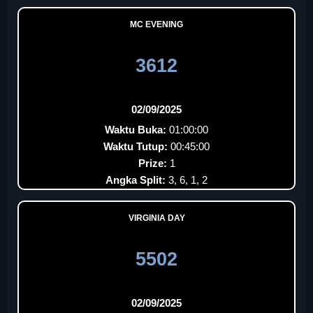
MC EVENING
3612
02/09/2025
Waktu Buka:
01:00:00
Waktu Tutup:
00:45:00
Prize:
1
Angka Split:
3, 6, 1, 2
VIRGINIA DAY
5502
02/09/2025