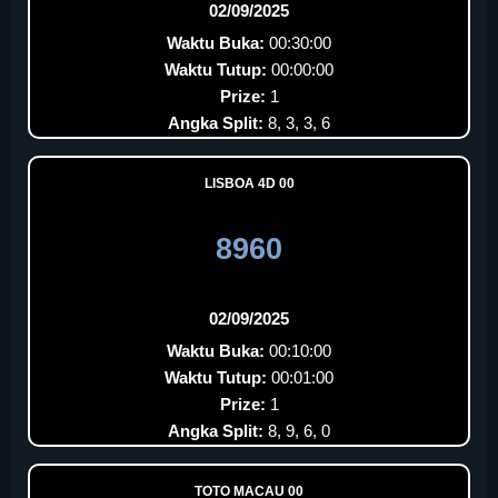
02/09/2025
Waktu Buka:
00:30:00
Waktu Tutup:
00:00:00
Prize:
1
Angka Split:
8, 3, 3, 6
LISBOA 4D 00
8960
02/09/2025
Waktu Buka:
00:10:00
Waktu Tutup:
00:01:00
Prize:
1
Angka Split:
8, 9, 6, 0
TOTO MACAU 00