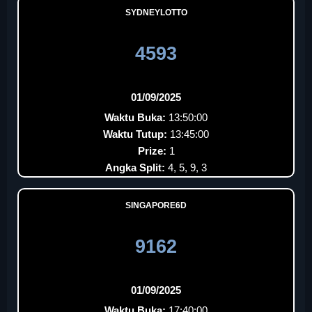
SYDNEYLOTTO
4593
01/09/2025
Waktu Buka:
13:50:00
Waktu Tutup:
13:45:00
Prize:
1
Angka Split:
4, 5, 9, 3
SINGAPORE6D
9162
01/09/2025
Waktu Buka:
17:40:00