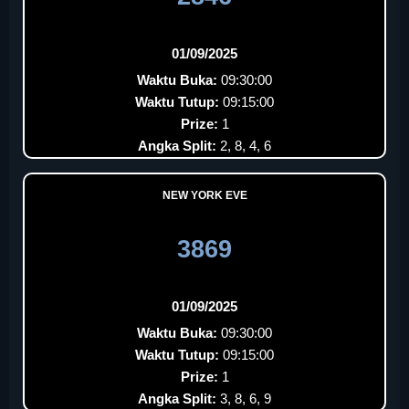
01/09/2025
Waktu Buka:
09:30:00
Waktu Tutup:
09:15:00
Prize:
1
Angka Split:
2, 8, 4, 6
NEW YORK EVE
3869
01/09/2025
Waktu Buka:
09:30:00
Waktu Tutup:
09:15:00
Prize:
1
Angka Split:
3, 8, 6, 9