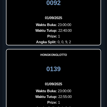
0092
01/09/2025
Waktu Buka:
23:00:00
Waktu Tutup:
22:40:00
Prize:
1
Angka Split:
0, 0, 9, 2
HONGKONGLOTTO
0139
01/09/2025
Waktu Buka:
23:00:00
Waktu Tutup:
22:55:00
Prize:
1