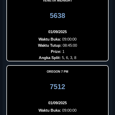
VENETIA MIDNIGHT
5638
01/09/2025
Waktu Buka:
09:00:00
Waktu Tutup:
08:45:00
Prize:
1
Angka Split:
5, 6, 3, 8
OREGON 7 PM
7512
01/09/2025
Waktu Buka:
09:00:00