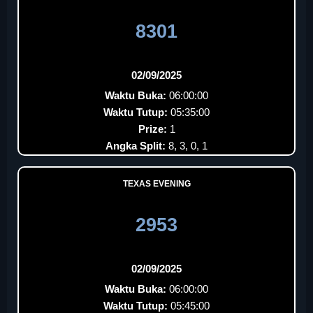
8301
02/09/2025
Waktu Buka:
06:00:00
Waktu Tutup:
05:35:00
Prize:
1
Angka Split:
8, 3, 0, 1
TEXAS EVENING
2953
02/09/2025
Waktu Buka:
06:00:00
Waktu Tutup:
05:45:00