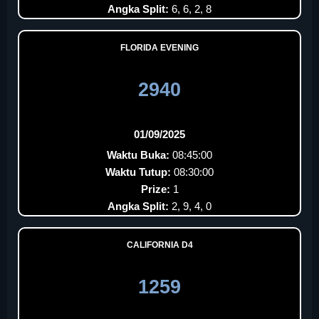
Angka Split:
6, 6, 2, 8
FLORIDA EVENING
2940
01/09/2025
Waktu Buka:
08:45:00
Waktu Tutup:
08:30:00
Prize:
1
Angka Split:
2, 9, 4, 0
CALIFORNIA D4
1259