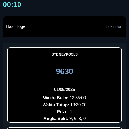
00:10
Hasil Togel
HOKIDEWI
SYDNEYPOOLS
9630
01/09/2025
Waktu Buka:
13:55:00
Waktu Tutup:
13:30:00
Prize:
1
Angka Split:
9, 6, 3, 0