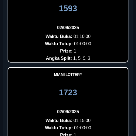
1593
02/09/2025
Waktu Buka:
01:10:00
Waktu Tutup:
01:00:00
Prize:
1
Angka Split:
1, 5, 9, 3
MIAMI LOTTERY
1723
02/09/2025
Waktu Buka:
01:15:00
Waktu Tutup:
01:00:00
Prize:
1