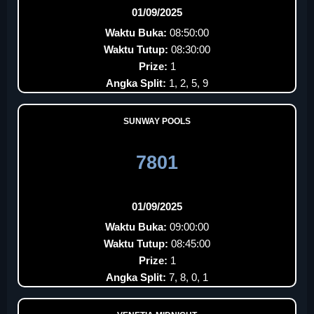
01/09/2025
Waktu Buka:
08:50:00
Waktu Tutup:
08:30:00
Prize:
1
Angka Split:
1, 2, 5, 9
SUNWAY POOLS
7801
01/09/2025
Waktu Buka:
09:00:00
Waktu Tutup:
08:45:00
Prize:
1
Angka Split:
7, 8, 0, 1