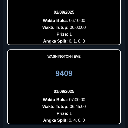
02/09/2025
Waktu Buka:
06:10:00
Waktu Tutup:
06:00:00
Prize:
1
Angka Split:
6, 1, 0, 3
WASHINGTON4 EVE
9409
01/09/2025
Waktu Buka:
07:00:00
Waktu Tutup:
06:45:00
Prize:
1
Angka Split:
9, 4, 0, 9