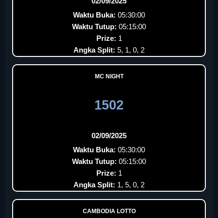
02/09/2025
Waktu Buka:
05:30:00
Waktu Tutup:
05:15:00
Prize:
1
Angka Split:
5, 1, 0, 2
MC NIGHT
1502
02/09/2025
Waktu Buka:
05:30:00
Waktu Tutup:
05:15:00
Prize:
1
Angka Split:
1, 5, 0, 2
CAMBODIA LOTTO