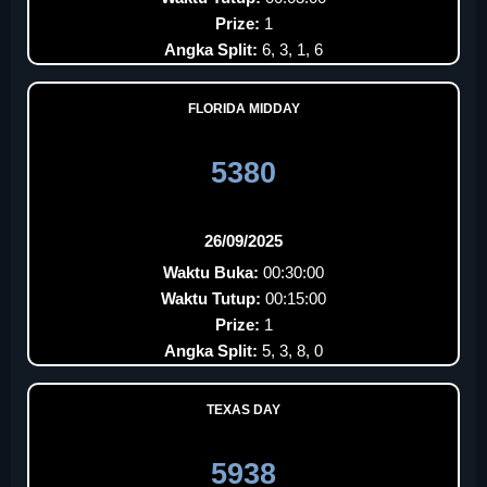
Prize:
1
Angka Split:
6, 3, 1, 6
FLORIDA MIDDAY
5380
26/09/2025
Waktu Buka:
00:30:00
Waktu Tutup:
00:15:00
Prize:
1
Angka Split:
5, 3, 8, 0
TEXAS DAY
5938