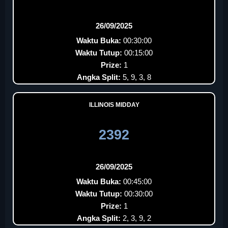
26/09/2025
Waktu Buka:
00:30:00
Waktu Tutup:
00:15:00
Prize:
1
Angka Split:
5, 9, 3, 8
ILLINOIS MIDDAY
2392
26/09/2025
Waktu Buka:
00:45:00
Waktu Tutup:
00:30:00
Prize:
1
Angka Split:
2, 3, 9, 2