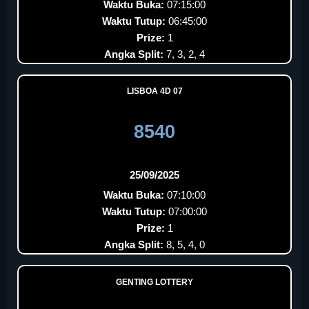
Waktu Buka:
07:15:00
Waktu Tutup:
06:45:00
Prize:
1
Angka Split:
7, 3, 2, 4
LISBOA 4D 07
8540
25/09/2025
Waktu Buka:
07:10:00
Waktu Tutup:
07:00:00
Prize:
1
Angka Split:
8, 5, 4, 0
GENTING LOTTERY