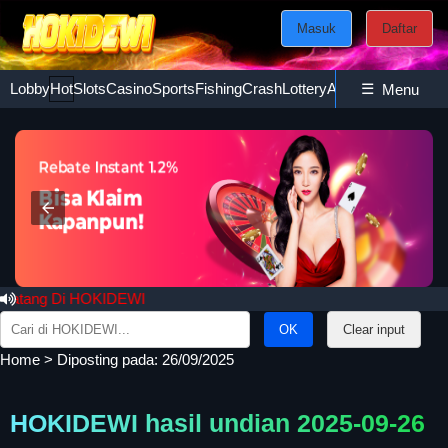
Masuk
Daftar
Lobby
Hot
Slots
Casino
Sports
Fishing
Crash
Lottery
Ayam
☰
Poker
Esport
Menu
ang Di HOKIDEWI
Search
Clear input
for:
Home
>
Diposting pada: 26/09/2025
HOKIDEWI hasil undian 2025-09-26