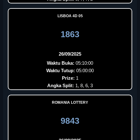
LISBOA 4D 05
1863
26/09/2025
Waktu Buka:
05:10:00
Waktu Tutup:
05:00:00
Prize:
1
Angka Split:
1, 8, 6, 3
ROMANIA LOTTERY
9843