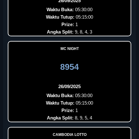
26/09/2025
Waktu Buka:
05:30:00
Waktu Tutup:
05:15:00
Prize:
1
Angka Split:
9, 8, 4, 3
MC NIGHT
8954
26/09/2025
Waktu Buka:
05:30:00
Waktu Tutup:
05:15:00
Prize:
1
Angka Split:
8, 9, 5, 4
CAMBODIA LOTTO