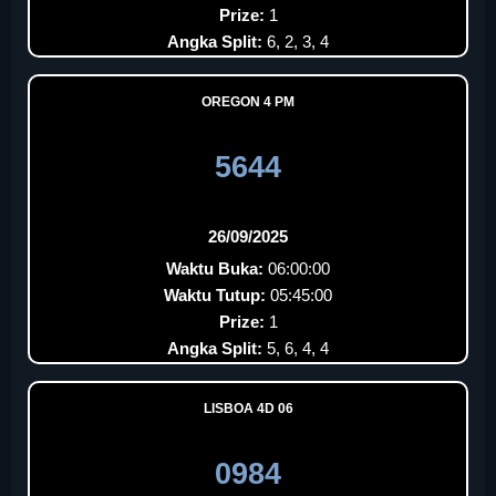
Prize:
1
Angka Split:
6, 2, 3, 4
OREGON 4 PM
5644
26/09/2025
Waktu Buka:
06:00:00
Waktu Tutup:
05:45:00
Prize:
1
Angka Split:
5, 6, 4, 4
LISBOA 4D 06
0984