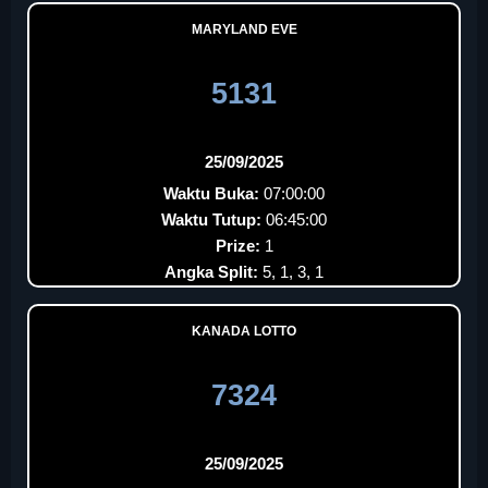
MARYLAND EVE
5131
25/09/2025
Waktu Buka:
07:00:00
Waktu Tutup:
06:45:00
Prize:
1
Angka Split:
5, 1, 3, 1
KANADA LOTTO
7324
25/09/2025