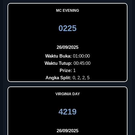
MC EVENING
0225
26/09/2025
Waktu Buka:
01:00:00
Waktu Tutup:
00:45:00
Prize:
1
Angka Split:
0, 2, 2, 5
VIRGINIA DAY
4219
26/09/2025