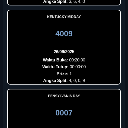
Angka Split:
3, 6, 4, 0
KENTUCKY MIDDAY
4009
26/09/2025
Waktu Buka:
00:20:00
Waktu Tutup:
00:00:00
Prize:
1
Angka Split:
4, 0, 0, 9
PENSYLVANIA DAY
0007