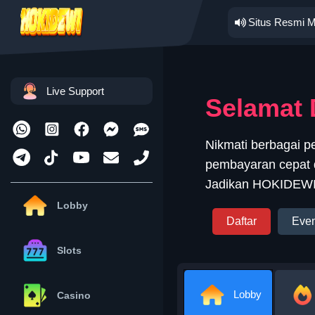
Pemberitahuan : Situs Resmi Menampilkan Game Slo
Live Support
Selamat 
Nikmati berbagai p
pembayaran cepat 
Jadikan HOKIDEWI s
Lobby
Daftar
Even
Slots
Lobby
Casino