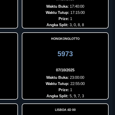
Waktu Buka:
17:40:00
Waktu Tutup:
17:15:00
Prize:
1
Angka Split:
3, 0, 8, 8
HONGKONGLOTTO
5973
07/10/2025
Waktu Buka:
23:00:00
Waktu Tutup:
22:55:00
Prize:
1
Angka Split:
5, 9, 7, 3
LISBOA 4D 00