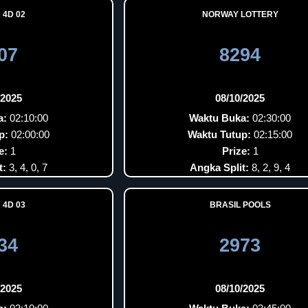
 4D 02
NORWAY LOTTERY
07
8294
/2025
08/10/2025
a:
02:10:00
Waktu Buka:
02:30:00
p:
02:00:00
Waktu Tutup:
02:15:00
e:
1
Prize:
1
t:
3, 4, 0, 7
Angka Split:
8, 2, 9, 4
 4D 03
BRASIL POOLS
34
2973
/2025
08/10/2025