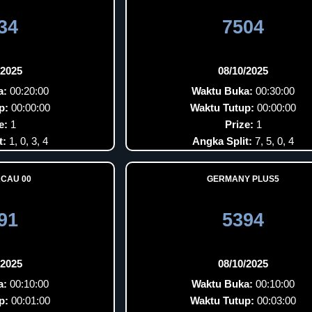
34
7504
/2025
08/10/2025
a:
00:20:00
Waktu Buka:
00:30:00
p:
00:00:00
Waktu Tutup:
00:00:00
e:
1
Prize:
1
t:
1, 0, 3, 4
Angka Split:
7, 5, 0, 4
CAU 00
GERMANY PLUS5
91
5394
/2025
08/10/2025
a:
00:10:00
Waktu Buka:
00:10:00
p:
00:01:00
Waktu Tutup:
00:03:00