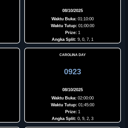
08/10/2025
Waktu Buka:
01:10:00
Waktu Tutup:
01:00:00
Prize:
1
Angka Split:
9, 0, 7, 1
CAROLINA DAY
0923
08/10/2025
Waktu Buka:
02:00:00
Waktu Tutup:
01:45:00
Prize:
1
Angka Split:
0, 9, 2, 3