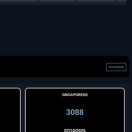
HOKIDEWI
SINGAPORE6D
3088
07/10/2025