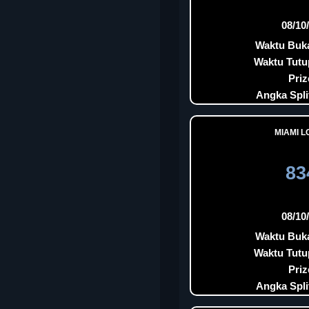
08/10
Waktu Buk
Waktu Tutu
Priz
Angka Spli
MIAMI L
83
08/10
Waktu Buk
Waktu Tutu
Priz
Angka Spli