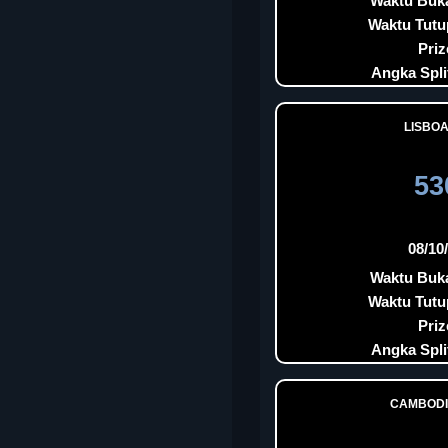
Waktu Buk
Waktu Tutu
Priz
Angka Spli
LISBOA
53
08/10
Waktu Buk
Waktu Tutu
Priz
Angka Spli
CAMBODI