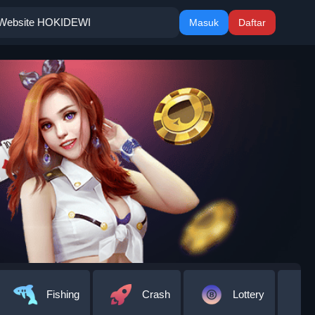
Masuk
Daftar
Fishing
Crash
Lottery