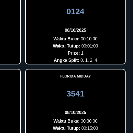
0124
08/10/2025
Waktu Buka:
00:10:00
Waktu Tutup:
00:01:00
Prize:
1
Angka Split:
0, 1, 2, 4
FLORIDA MIDDAY
3541
08/10/2025
Waktu Buka:
00:30:00
Waktu Tutup:
00:15:00